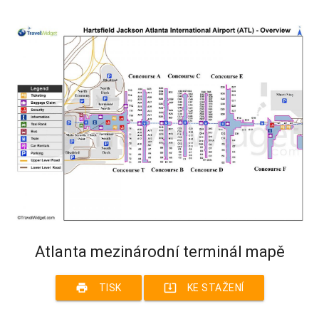
Atlanta mezinárodní terminál mapě
print
system_update_alt
TISK
KE STAŽENÍ