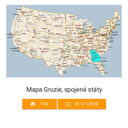
Mapa Gruzie, spojené státy
print
system_update_alt
TISK
KE STAŽENÍ